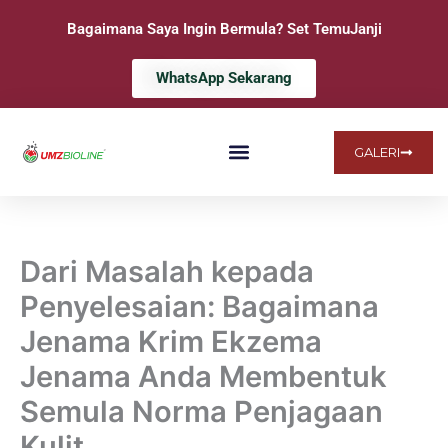
Skip
Bagaimana Saya Ingin Bermula? Set TemuJanji
to
content
WhatsApp Sekarang
GALERI
LAMAN UTAMA
MENGENAI KAMI
SOALAN LAZIM
Dari Masalah kepada
Penyelesaian: Bagaimana
Jenama Krim Ekzema
Jenama Anda Membentuk
Semula Norma Penjagaan
Kulit