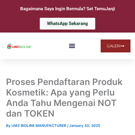
Skip
Bagaimana Saya Ingin Bermula? Set TemuJanji
to
content
WhatsApp Sekarang
GALERI
LAMAN UTAMA
MENGENAI KAMI
SOALAN LAZIM
Proses Pendaftaran Produk
Kosmetik: Apa yang Perlu
Anda Tahu Mengenai NOT
dan TOKEN
By
UMZ BIOLINE MANUFACTURER
/
January 30, 2025