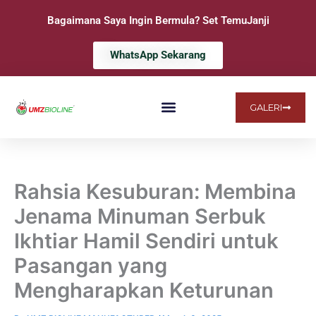
Skip
Bagaimana Saya Ingin Bermula? Set TemuJanji
to
content
WhatsApp Sekarang
GALERI
LAMAN UTAMA
MENGENAI KAMI
SOALAN LAZIM
Rahsia Kesuburan: Membina
Jenama Minuman Serbuk
Ikhtiar Hamil Sendiri untuk
Pasangan yang
Mengharapkan Keturunan