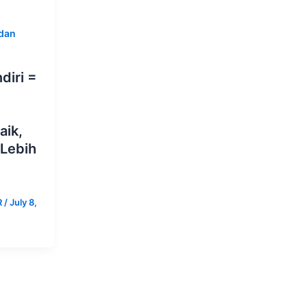
dan
diri =
aik,
Lebih
R
/
July 8,