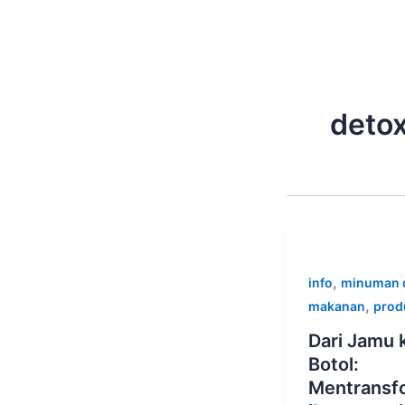
Skip
to
content
detox
,
info
minuman 
,
makanan
prod
Dari Jamu 
Botol:
Mentransf