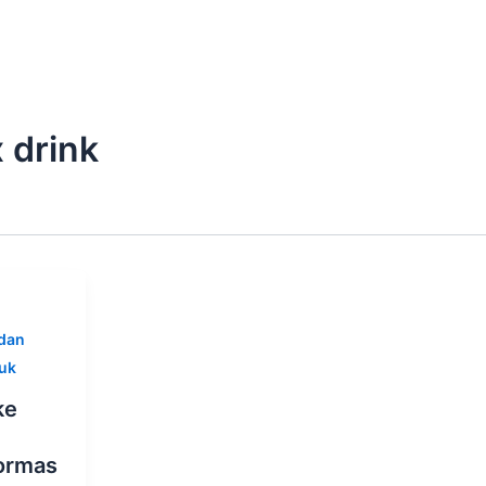
 drink
dan
uk
ke
ormas