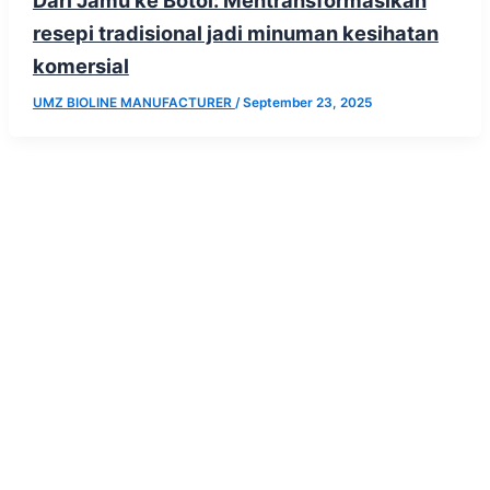
Dari Jamu ke Botol: Mentransformasikan
resepi tradisional jadi minuman kesihatan
komersial
UMZ BIOLINE MANUFACTURER
/
September 23, 2025