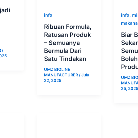
jadi
,
info
info
mi
makana
Ribuan Formula,
Ratusan Produk
Biar 
– Semuanya
Seka
Bermula Dari
Semu
R
/
2025
Satu Tindakan
Boleh
Produ
UMZ BIOLINE
MANUFACTURER
/
July
UMZ BIO
22, 2025
MANUF
25, 202