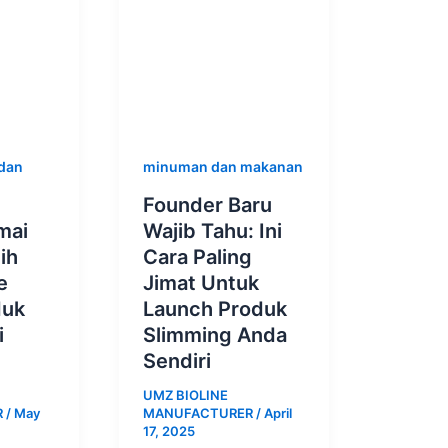
dan
minuman dan makanan
Founder Baru
mai
Wajib Tahu: Ini
ih
Cara Paling
e
Jimat Untuk
duk
Launch Produk
i
Slimming Anda
Sendiri
UMZ BIOLINE
R
/
May
MANUFACTURER
/
April
17, 2025