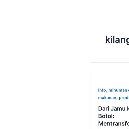
Skip
to
content
kila
,
info
minuman 
,
makanan
prod
Dari Jamu 
Botol:
Mentransf