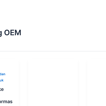
ng OEM
dan
uk
ke
ormas