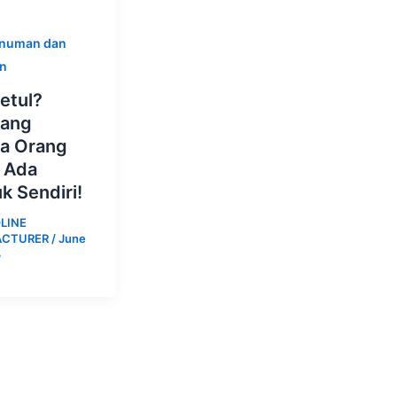
numan dan
n
Betul?
rang
a Orang
 Ada
k Sendiri!
LINE
ACTURER
/
June
5