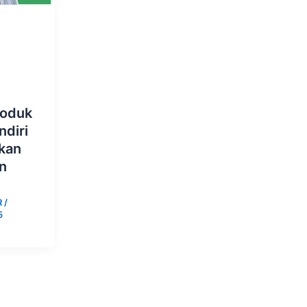
roduk
diri
kan
n
R
/
5