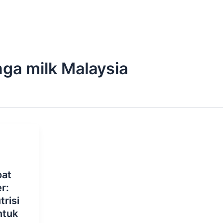
ga milk Malaysia
oat
r:
trisi
ntuk