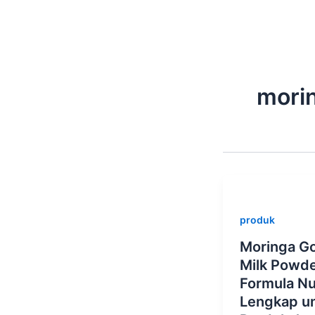
Skip
to
content
morin
produk
Moringa G
Milk Powde
Formula Nu
Lengkap u