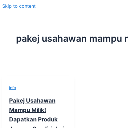
Skip to content
pakej usahawan mampu m
info
Pakej Usahawan
Mampu Milik!
Dapatkan Produk