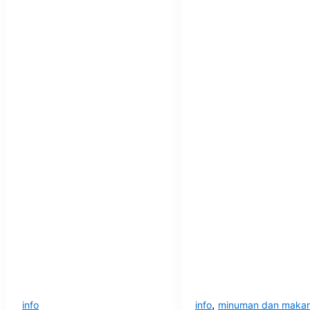
,
info
info
minuman dan maka