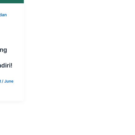
dan
ang
diri!
R
/
June