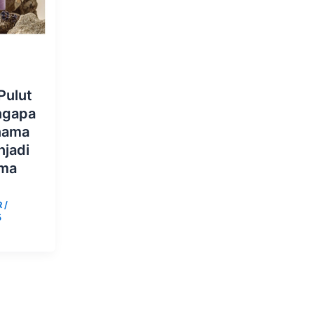
Pulut
ngapa
nama
njadi
ama
R
/
5